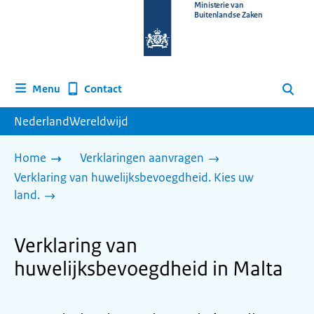
Naar
Ministerie van
Buitenlandse Zaken
de
homepage
van
www.nederlandwereldwijd.nl
Contact
Menu
Zoeken
NederlandWereldwijd
Home
Verklaringen aanvragen
Verklaring van huwelijksbevoegdheid. Kies uw
land.
Verklaring van
huwelijksbevoegdheid in Malta