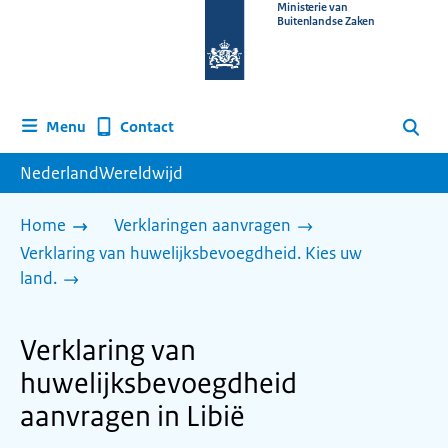
Naar
Ministerie van
Buitenlandse Zaken
de
homepage
van
www.nederlandwereldwijd.nl
Contact
Menu
Zoeken
NederlandWereldwijd
Home
Verklaringen aanvragen
Verklaring van huwelijksbevoegdheid. Kies uw
land.
Verklaring van
huwelijksbevoegdheid
aanvragen in Libië