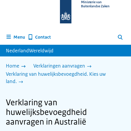
Naar
Ministerie van
Buitenlandse Zaken
de
homepage
van
www.nederlandwereldwijd.nl
Contact
Menu
Zoeken
NederlandWereldwijd
Home
Verklaringen aanvragen
Verklaring van huwelijksbevoegdheid. Kies uw
land.
Verklaring van
huwelijksbevoegdheid
aanvragen in Australië