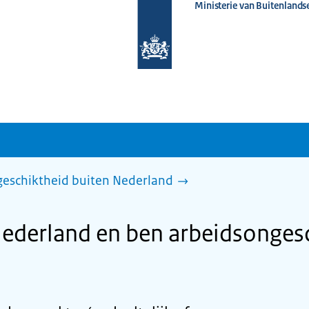
Ministerie van Buitenlands
Naar
de
homepage
van
www.nederlandwereldwijd.nl
ngeschiktheid buiten Nederland
Nederland en ben arbeidsongesc