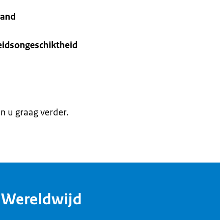
land
eidsongeschiktheid
en u graag verder.
dWereldwijd