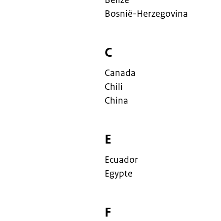
Belize
Bosnië-Herzegovina
C
Canada
Chili
China
E
Ecuador
Egypte
F