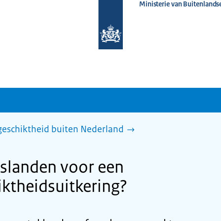
Ministerie van Buitenlands
Naar
de
homepage
van
www.nederlandwereldwijd.nl
ngeschiktheid buiten Nederland
gslanden voor een
ktheidsuitkering?