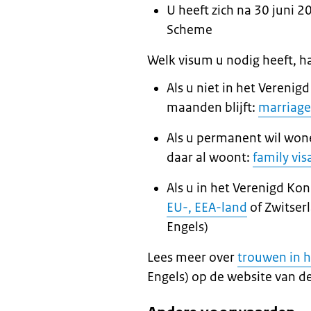
U heeft zich na 30 juni
Scheme
Welk visum u nodig heeft, ha
Als u niet in het Verenig
maanden blijft:
marriage 
Als u permanent wil wone
daar al woont:
family vis
Als u in het Verenigd Kon
EU-, EEA-land
of Zwitser
Engels)
Lees meer over
trouwen in h
Engels) op de website van d