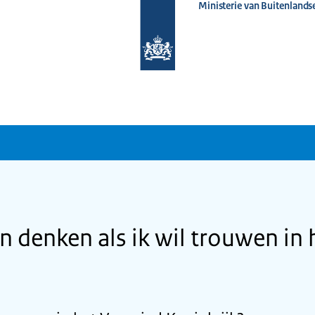
Ministerie van Buitenlands
Naar
de
homepage
van
www.nederlandwereldwijd.nl
n denken als ik wil trouwen in 