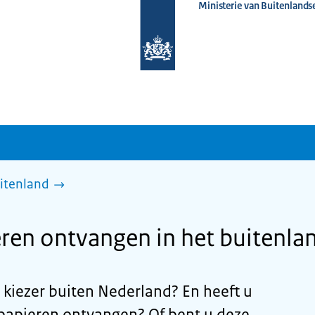
Ministerie van Buitenlands
Naar
de
homepage
van
www.nederlandwereldwijd.nl
itenland
en ontvangen in het buitenla
s kiezer buiten Nederland? En heeft u
mpapieren ontvangen? Of bent u deze