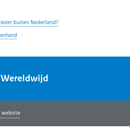
 kiezer buiten Nederland?
tenland
dWereldwijd
 website