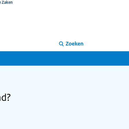
e Zaken
Zoeken
nd?