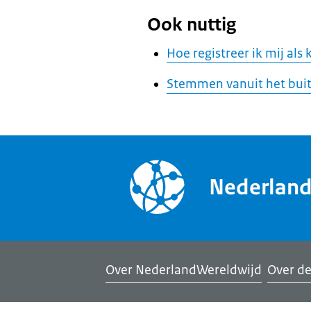
Ook nuttig
Hoe registreer ik mij als
Stemmen vanuit het bui
Nederlan
Over NederlandWereldwijd
Over de