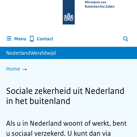
Naar
Ministerie van
Buitenlandse Zaken
de
homepage
van
www.nederlandwereldwijd.nl
Contact
Menu
Zoeken
NederlandWereldwijd
Home
Sociale zekerheid uit Nederland
in het buitenland
Als u in Nederland woont of werkt, bent
u sociaal verzekerd. U kunt dan via