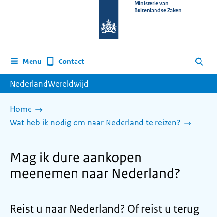
Naar
Ministerie van
Buitenlandse Zaken
de
homepage
van
www.nederlandwereldwijd.nl
Contact
Menu
Zoeken
NederlandWereldwijd
Home
Wat heb ik nodig om naar Nederland te reizen?
Mag ik dure aankopen
meenemen naar Nederland?
Reist u naar Nederland? Of reist u terug