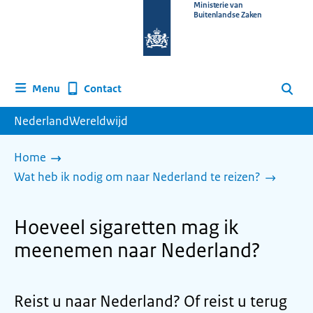
Naar
Ministerie van
Buitenlandse Zaken
de
homepage
van
www.nederlandwereldwijd.nl
Contact
Menu
Zoeken
NederlandWereldwijd
Home
Wat heb ik nodig om naar Nederland te reizen?
Hoeveel sigaretten mag ik
meenemen naar Nederland?
Reist u naar Nederland? Of reist u terug