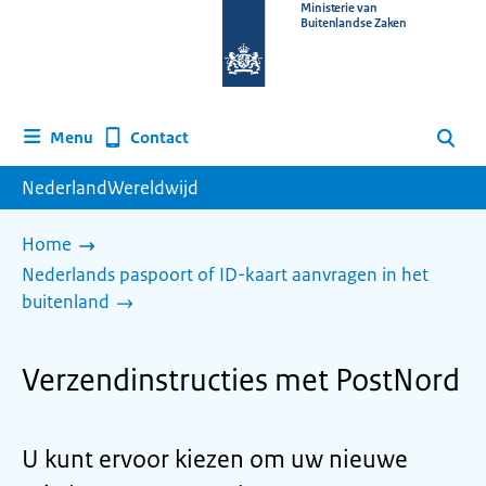
Naar
Ministerie van
Buitenlandse Zaken
de
homepage
van
www.nederlandwereldwijd.nl
Contact
Menu
Zoeken
NederlandWereldwijd
Home
Nederlands paspoort of ID-kaart aanvragen in het
buitenland
Verzendinstructies met PostNord
U kunt ervoor kiezen om uw nieuwe