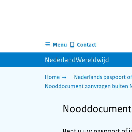
Menu
Contact
NederlandWereldwijd
Home
Nederlands paspoort of
Nooddocument aanvragen buiten 
Nooddocument a
Bent u uw paspoort of i