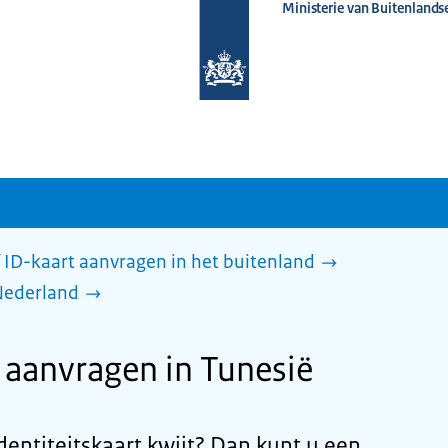
Ministerie van Buitenlands
Naar
de
homepage
van
www.nederlandwereldwijd.nl
 ID-kaart aanvragen in het buitenland
Nederland
anvragen in Tunesië
dentiteitskaart kwijt? Dan kunt u een