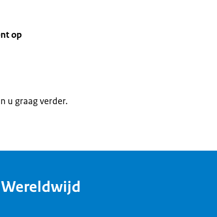
nt op
en u graag verder.
dWereldwijd