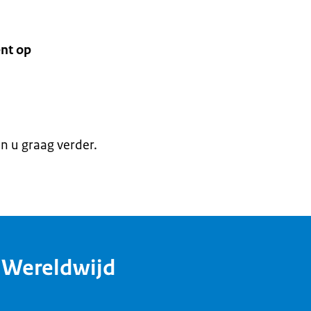
nt op
en u graag verder.
dWereldwijd