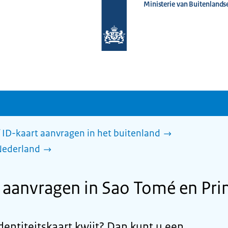
Ministerie van Buitenlands
Naar
de
homepage
van
www.nederlandwereldwijd.nl
 ID-kaart aanvragen in het buitenland
Nederland
anvragen in Sao Tomé en Pri
dentiteitskaart kwijt? Dan kunt u een