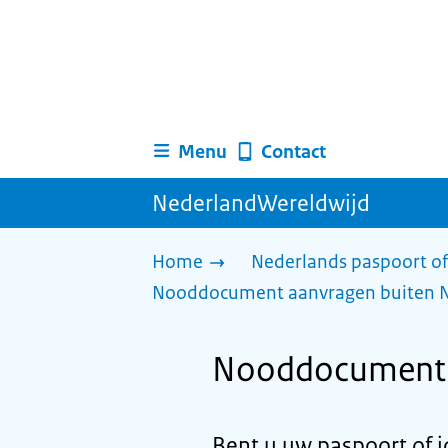
Menu
Contact
NederlandWereldwijd
Home
Nederlands paspoort of
Nooddocument aanvragen buiten 
Nooddocument a
Bent u uw paspoort of i