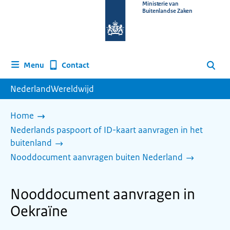
Naar
Ministerie van
Buitenlandse Zaken
de
homepage
van
www.nederlandwereldwijd.nl
Contact
Menu
Zoeken
NederlandWereldwijd
Home
Nederlands paspoort of ID-kaart aanvragen in het
buitenland
Nooddocument aanvragen buiten Nederland
Nooddocument aanvragen in
Oekraïne