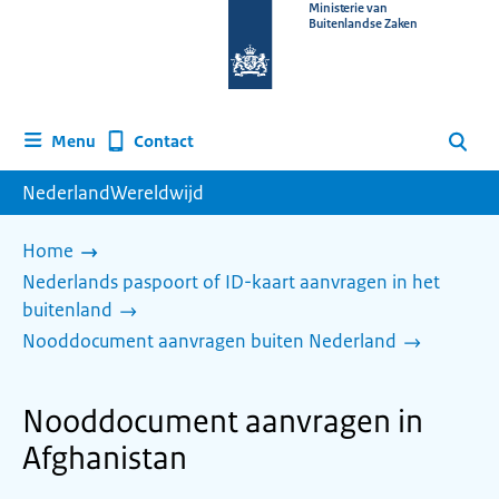
Naar
Ministerie van
Buitenlandse Zaken
de
homepage
van
www.nederlandwereldwijd.nl
Contact
Menu
Zoeken
NederlandWereldwijd
Home
Nederlands paspoort of ID-kaart aanvragen in het
buitenland
Nooddocument aanvragen buiten Nederland
Nooddocument aanvragen in
Afghanistan