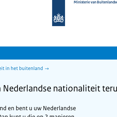
Ministerie van Buitenlands
Naar
de
homepage
van
www.nederlandwereldwijd.nl
it in het buitenland
n Nederlandse nationaliteit ter
and en bent u uw Nederlandse
 Dan kunt u die op 2 manieren