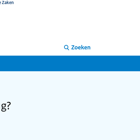
e Zaken
Zoeken
ug?