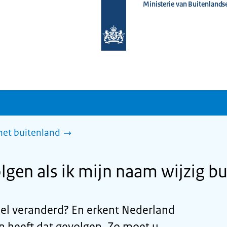
Ministerie van Buitenlands
Naar
de
homepage
van
www.nederlandwereldwijd.nl
het buitenland
olgen als ik mijn naam wijzig b
eel veranderd? En erkent Nederland
 heeft dat gevolgen. Zo moet u