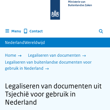
Naar
Ministerie van
Buitenlandse Zaken
de
homepage
van
www.nederlandwereldwijd.nl
Contact
Menu
Zoeken
NederlandWereldwijd
Home
Legaliseren van documenten
Legaliseren van buitenlandse documenten voor
gebruik in Nederland
Legaliseren van documenten uit
Tsjechië voor gebruik in
Nederland