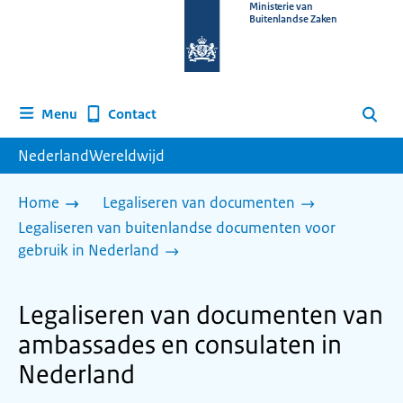
Naar
Ministerie van
Buitenlandse Zaken
de
homepage
van
www.nederlandwereldwijd.nl
Contact
Menu
Zoeken
NederlandWereldwijd
Home
Legaliseren van documenten
Legaliseren van buitenlandse documenten voor
gebruik in Nederland
Legaliseren van documenten van
ambassades en consulaten in
Nederland