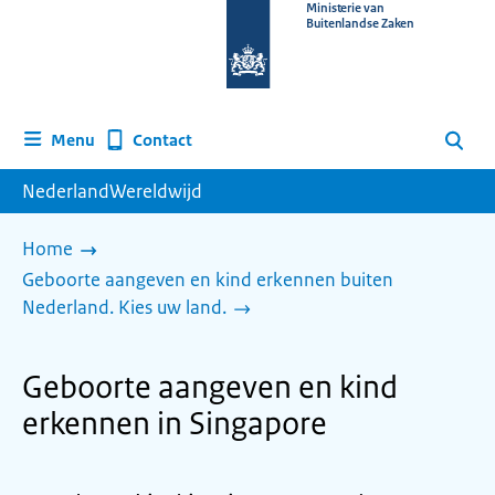
Naar
Ministerie van
Buitenlandse Zaken
de
homepage
van
www.nederlandwereldwijd.nl
Contact
Menu
Zoeken
NederlandWereldwijd
Home
Geboorte aangeven en kind erkennen buiten
Nederland. Kies uw land.
Geboorte aangeven en kind
erkennen in Singapore