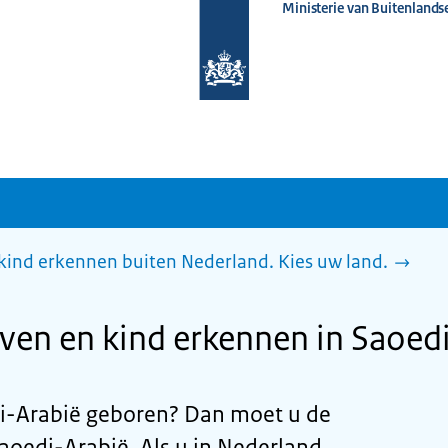
Ministerie van Buitenlands
Naar
de
homepage
van
www.nederlandwereldwijd.nl
ind erkennen buiten Nederland. Kies uw land.
en en kind erkennen in Saoed
i-Arabië geboren? Dan moet u de
aoedi-Arabië. Als u in Nederland