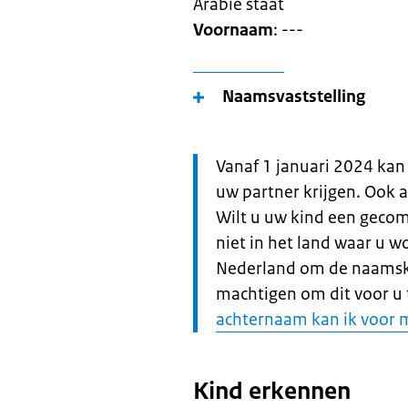
Arabië staat
Voornaam
: ---
Naamsvaststelling
Let
Vanaf 1 januari 2024 kan
op:
uw partner krijgen. Ook 
Wilt u uw kind een geco
niet in het land waar u 
Nederland om de naamske
machtigen om dit voor u 
achternaam kan ik voor m
Kind erkennen