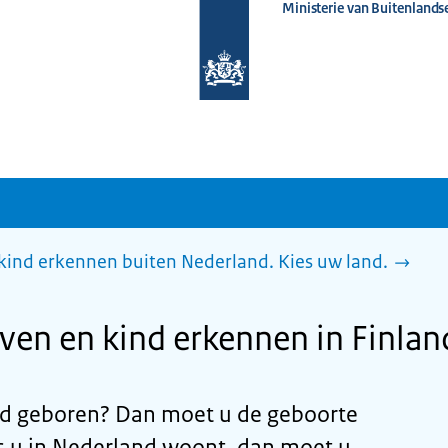
Ministerie van Buitenlands
Naar
de
homepage
van
www.nederlandwereldwijd.nl
ind erkennen buiten Nederland. Kies uw land.
en en kind erkennen in Finlan
nd geboren? Dan moet u de geboorte
ls u in Nederland woont, dan moet u