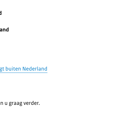
d
land
jgt buiten Nederland
en u graag verder.