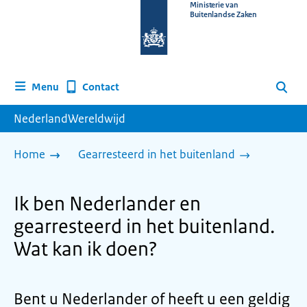
Naar
Ministerie van
Buitenlandse Zaken
de
homepage
van
www.nederlandwereldwijd.nl
Contact
Menu
Zoeken
NederlandWereldwijd
Home
Gearresteerd in het buitenland
Ik ben Nederlander en
gearresteerd in het buitenland.
Wat kan ik doen?
Bent u Nederlander of heeft u een geldig