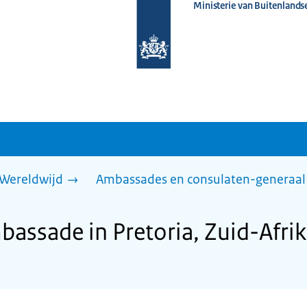
Ministerie van Buitenlands
Naar
de
homepage
van
www.nederlandwereldwijd.nl
Wereldwijd
Ambassades en consulaten-generaal
assade in Pretoria, Zuid-Afri