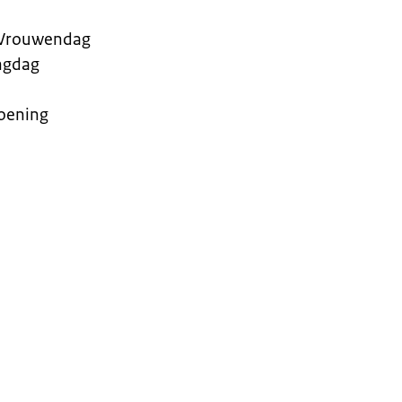
e Vrouwendag
ngdag
oening