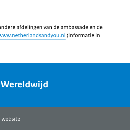
andere afdelingen van de ambassade en de
www.netherlandsandyou.nl
(informatie in
dWereldwijd
 website