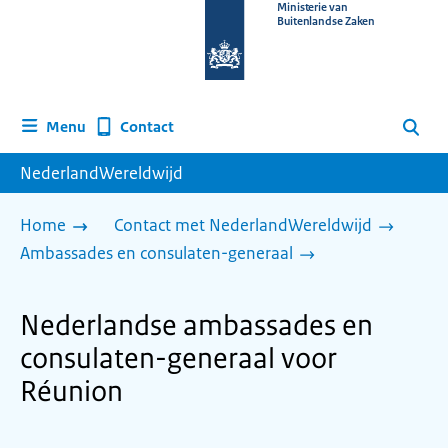
Naar
Ministerie van
Buitenlandse Zaken
de
homepage
van
www.nederlandwereldwijd.nl
Contact
Menu
Zoeken
NederlandWereldwijd
Home
Contact met NederlandWereldwijd
Ambassades en consulaten-generaal
Nederlandse ambassades en
consulaten-generaal voor
Réunion