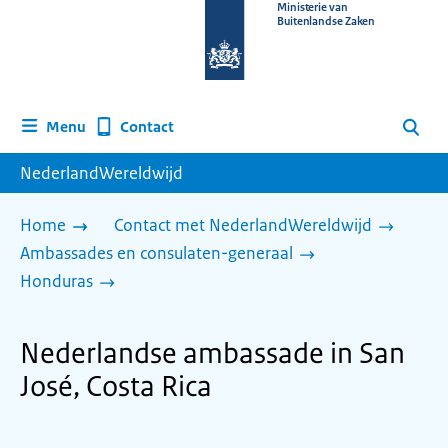
Naar
Ministerie van
Buitenlandse Zaken
de
homepage
van
www.nederlandwereldwijd.nl
Contact
Menu
Zoeken
NederlandWereldwijd
Home
Contact met NederlandWereldwijd
Ambassades en consulaten-generaal
Honduras
Nederlandse ambassade in San
José, Costa Rica