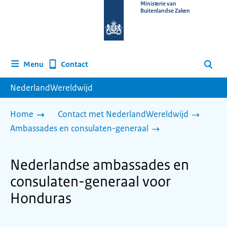
Naar
Ministerie van
Buitenlandse Zaken
de
homepage
van
www.nederlandwereldwijd.nl
Contact
Menu
Zoeken
NederlandWereldwijd
Home
Contact met NederlandWereldwijd
Ambassades en consulaten-generaal
Nederlandse ambassades en
consulaten-generaal voor
Honduras