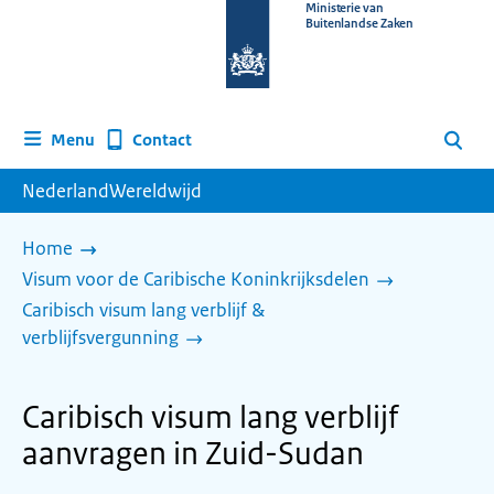
Naar
Ministerie van
Buitenlandse Zaken
de
homepage
van
www.nederlandwereldwijd.nl
Contact
Menu
Zoeken
NederlandWereldwijd
Home
Visum voor de Caribische Koninkrijksdelen
Caribisch visum lang verblijf &
verblijfsvergunning
Caribisch visum lang verblijf
aanvragen in Zuid-Sudan