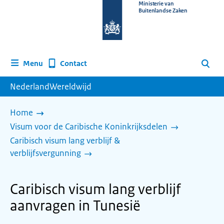
Naar
Ministerie van
Buitenlandse Zaken
de
homepage
van
www.nederlandwereldwijd.nl
Contact
Menu
Zoeken
NederlandWereldwijd
Home
Visum voor de Caribische Koninkrijksdelen
Caribisch visum lang verblijf &
verblijfsvergunning
Caribisch visum lang verblijf
aanvragen in Tunesië