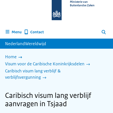
Naar
Ministerie van
Buitenlandse Zaken
de
homepage
van
www.nederlandwereldwijd.nl
Contact
Menu
Zoeken
NederlandWereldwijd
Home
Visum voor de Caribische Koninkrijksdelen
Caribisch visum lang verblijf &
verblijfsvergunning
Caribisch visum lang verblijf
aanvragen in Tsjaad