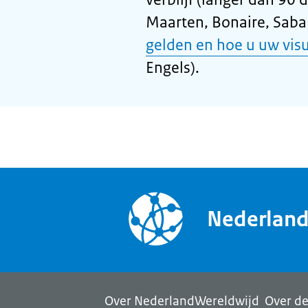
Maarten, Bonaire, Saba 
gelden en hoe u uw vis
Engels).
Nederlan
Over NederlandWereldwijd
Over de