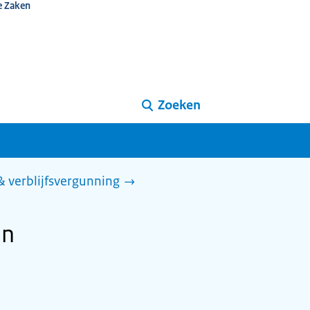
e Zaken
Zoeken
 & verblijfsvergunning
an