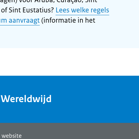
of Sint Eustatius?
Lees welke regels
um aanvraagt
(informatie in het
dWereldwijd
 website