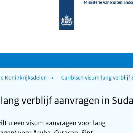
Ministerie van Buitenlands
Naar
de
homepage
van
www.nederlandwereldwijd.nl
he Koninkrijksdelen
Caribisch visum lang verblijf
lang verblijf aanvragen in Sud
ilt u een visum aanvragen voor lang
dagen) voor Aruba, Curaçao, Sint