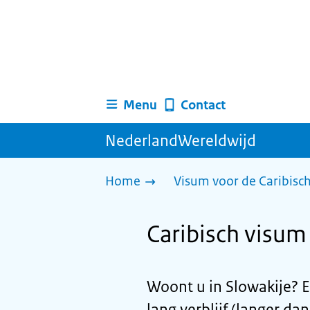
Menu
Contact
NederlandWereldwijd
Home
Visum voor de Caribisc
Caribisch visum 
Woont u in Slowakije? 
lang verblijf (langer da