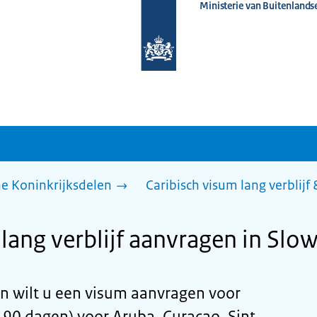
Ministerie van Buitenlands
Naar
de
homepage
van
www.nederlandwereldwijd.nl
he Koninkrijksdelen
Caribisch visum lang verblijf
lang verblijf aanvragen in Slow
En wilt u een visum aanvragen voor
n 90 dagen) voor Aruba, Curaçao, Sint