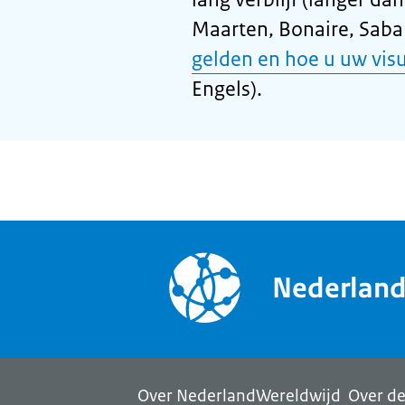
Maarten, Bonaire, Saba 
gelden en hoe u uw vis
Engels).
Nederlan
Over NederlandWereldwijd
Over de