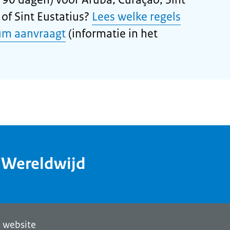
of Sint Eustatius?
Lees welke regels
um aanvraagt
(informatie in het
dWereldwijd
 website