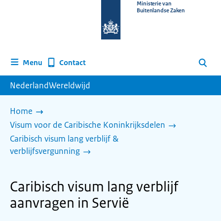
Naar
Ministerie van
Buitenlandse Zaken
de
homepage
van
www.nederlandwereldwijd.nl
Contact
Menu
Zoeken
NederlandWereldwijd
Home
Visum voor de Caribische Koninkrijksdelen
Caribisch visum lang verblijf &
verblijfsvergunning
Caribisch visum lang verblijf
aanvragen in Servië