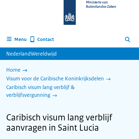
Naar
Ministerie van
Buitenlandse Zaken
de
homepage
van
www.nederlandwereldwijd.nl
Contact
Menu
Zoeken
NederlandWereldwijd
Home
Visum voor de Caribische Koninkrijksdelen
Caribisch visum lang verblijf &
verblijfsvergunning
Caribisch visum lang verblijf
aanvragen in Saint Lucia