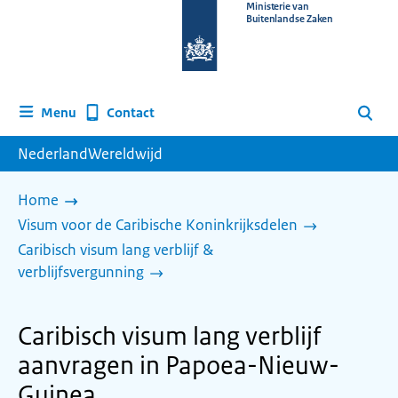
Naar
Ministerie van
Buitenlandse Zaken
de
homepage
van
www.nederlandwereldwijd.nl
Contact
Menu
Zoeken
NederlandWereldwijd
Home
Visum voor de Caribische Koninkrijksdelen
Caribisch visum lang verblijf &
verblijfsvergunning
Caribisch visum lang verblijf
aanvragen in Papoea-Nieuw-
Guinea