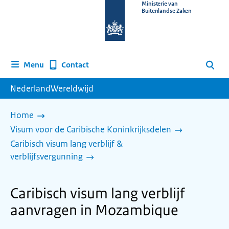
Naar
Ministerie van
Buitenlandse Zaken
de
homepage
van
www.nederlandwereldwijd.nl
Contact
Menu
Zoeken
NederlandWereldwijd
Home
Visum voor de Caribische Koninkrijksdelen
Caribisch visum lang verblijf &
verblijfsvergunning
Caribisch visum lang verblijf
aanvragen in Mozambique