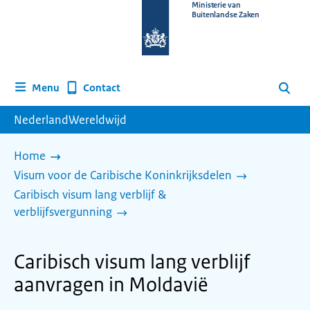
Naar
Ministerie van
Buitenlandse Zaken
de
homepage
van
www.nederlandwereldwijd.nl
Contact
Menu
Zoeken
NederlandWereldwijd
Home
Visum voor de Caribische Koninkrijksdelen
Caribisch visum lang verblijf &
verblijfsvergunning
Caribisch visum lang verblijf
aanvragen in Moldavië