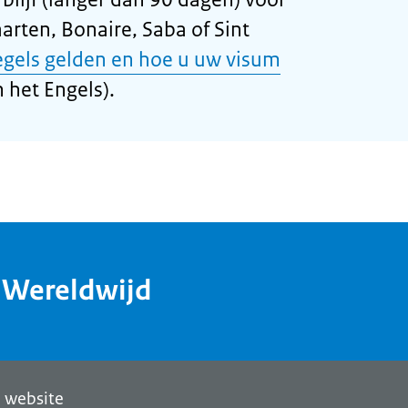
arten, Bonaire, Saba of Sint
egels gelden en hoe u uw visum
 het Engels).
dWereldwijd
 website