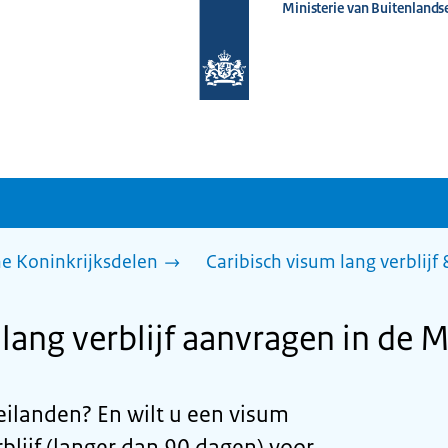
Ministerie van Buitenlands
Naar
de
homepage
van
www.nederlandwereldwijd.nl
he Koninkrijksdelen
Caribisch visum lang verblijf
lang verblijf aanvragen in de 
eilanden? En wilt u een visum
blijf (langer dan 90 dagen) voor