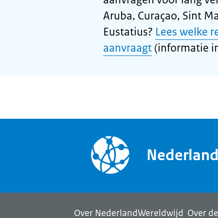
Aruba, Curaçao, Sint Ma
Eustatius?
Lees welke r
aanvraagt
(informatie in
Nederlan
Over NederlandWereldwijd
Over de