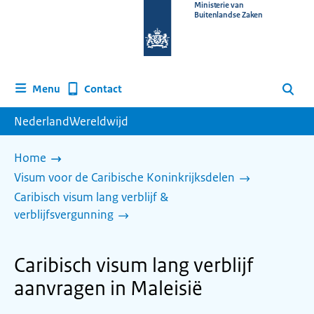
Naar
Ministerie van
Buitenlandse Zaken
de
homepage
van
www.nederlandwereldwijd.nl
Contact
Menu
Zoeken
NederlandWereldwijd
Home
Visum voor de Caribische Koninkrijksdelen
Caribisch visum lang verblijf &
verblijfsvergunning
Caribisch visum lang verblijf
aanvragen in Maleisië