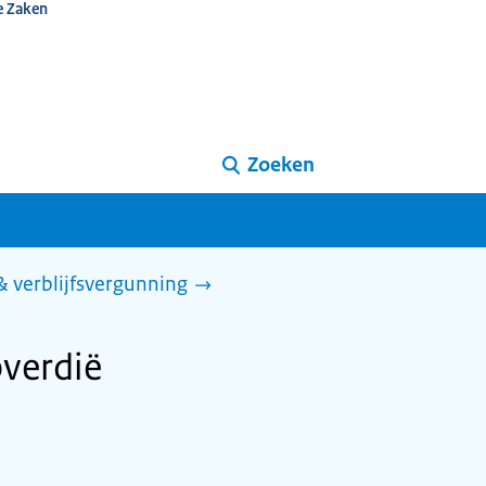
e Zaken
Zoeken
 & verblijfsvergunning
pverdië