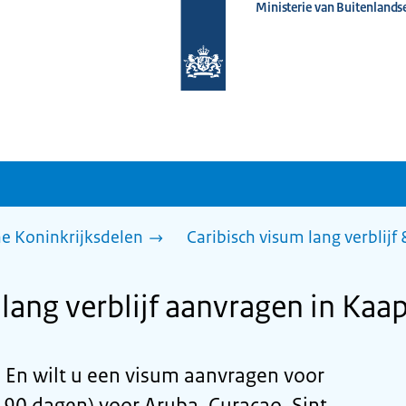
Ministerie van Buitenlands
Naar
de
homepage
van
www.nederlandwereldwijd.nl
he Koninkrijksdelen
Caribisch visum lang verblijf
lang verblijf aanvragen in Kaa
 En wilt u een visum aanvragen voor
n 90 dagen) voor Aruba, Curaçao, Sint