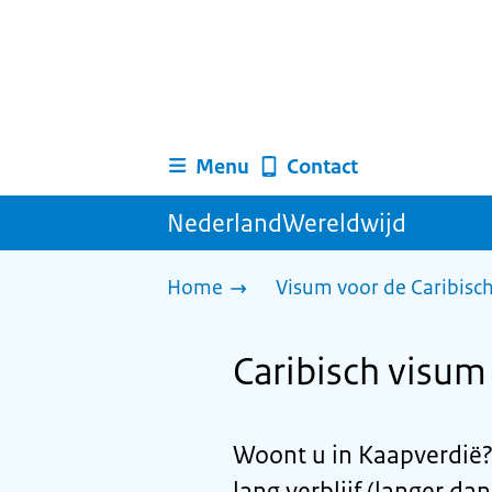
Menu
Contact
NederlandWereldwijd
Home
Visum voor de Caribisc
Caribisch visum 
Woont u in Kaapverdië?
lang verblijf (langer da