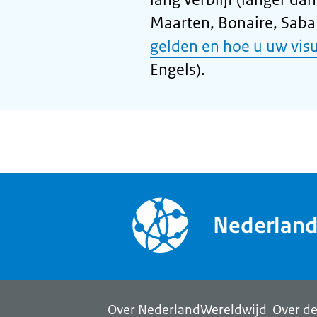
Maarten, Bonaire, Saba 
gelden en hoe u uw vis
Engels).
Nederlan
Over NederlandWereldwijd
Over de