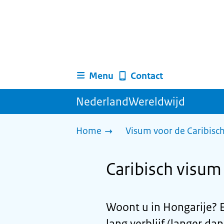
Menu
Contact
NederlandWereldwijd
Home
Visum voor de Caribisc
Caribisch visum 
Woont u in Hongarije? 
lang verblijf (langer da