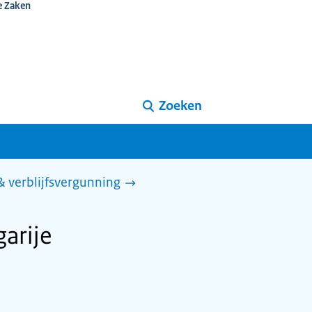
e Zaken
Zoeken
 & verblijfsvergunning
garije