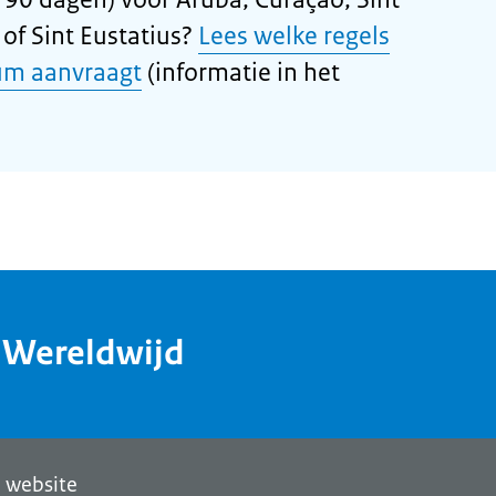
of Sint Eustatius?
Lees welke regels
um aanvraagt
(informatie in het
dWereldwijd
 website