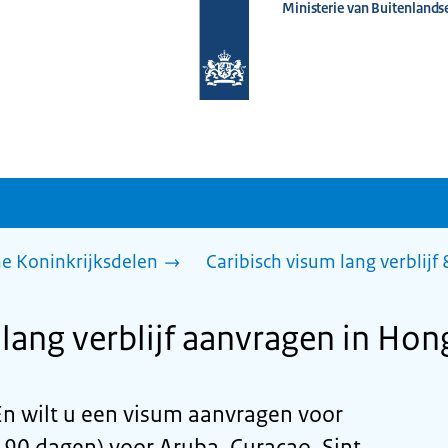
Ministerie van Buitenlands
Naar
de
homepage
van
www.nederlandwereldwijd.nl
he Koninkrijksdelen
Caribisch visum lang verblijf
lang verblijf aanvragen in Hon
En wilt u een visum aanvragen voor
n 90 dagen) voor Aruba, Curaçao, Sint