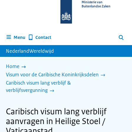
Naar
Ministerie van
Buitenlandse Zaken
de
homepage
van
www.nederlandwereldwijd.nl
Contact
Menu
Zoeken
NederlandWereldwijd
Home
Visum voor de Caribische Koninkrijksdelen
Caribisch visum lang verblijf &
verblijfsvergunning
Caribisch visum lang verblijf
aanvragen in Heilige Stoel /
Vaticaanstad