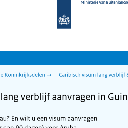
Ministerie van Buitenlands
Naar
de
homepage
van
www.nederlandwereldwijd.nl
he Koninkrijksdelen
Caribisch visum lang verblijf
 lang verblijf aanvragen in Gui
au? En wilt u een visum aanvragen
er dan 90 dagen) voor Aruba,