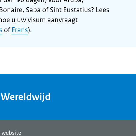
Bonaire, Saba of Sint Eustatius? Lees
 hoe u uw visum aanvraagt
s
of
Frans
).
dWereldwijd
 website