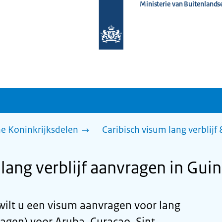
Ministerie van Buitenlands
Naar
de
homepage
van
www.nederlandwereldwijd.nl
he Koninkrijksdelen
Caribisch visum lang verblijf
lang verblijf aanvragen in Gui
wilt u een visum aanvragen voor lang
dagen) voor Aruba, Curaçao, Sint