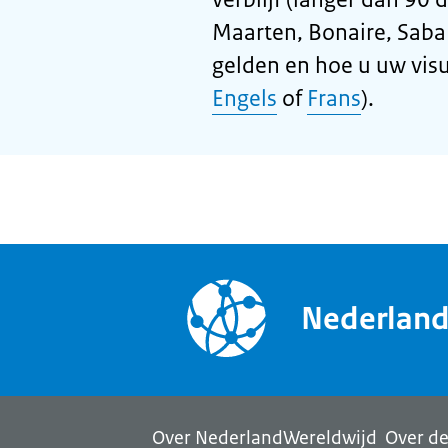
Maarten, Bonaire, Saba 
gelden en hoe u uw visu
Engels
of
Frans
).
Nederlan
Over NederlandWereldwijd
Over de