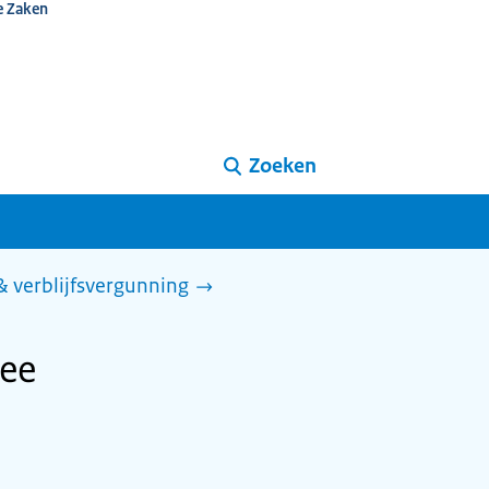
e Zaken
Zoeken
 & verblijfsvergunning
nee