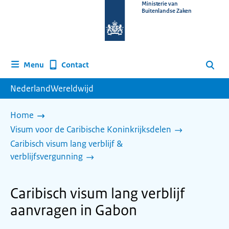
Naar
Ministerie van
Buitenlandse Zaken
de
homepage
van
www.nederlandwereldwijd.nl
Contact
Menu
Zoeken
NederlandWereldwijd
Home
Visum voor de Caribische Koninkrijksdelen
Caribisch visum lang verblijf &
verblijfsvergunning
Caribisch visum lang verblijf
aanvragen in Gabon