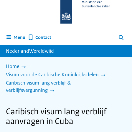
Naar
Ministerie van
Buitenlandse Zaken
de
homepage
van
www.nederlandwereldwijd.nl
Contact
Menu
Zoeken
NederlandWereldwijd
Home
Visum voor de Caribische Koninkrijksdelen
Caribisch visum lang verblijf &
verblijfsvergunning
Caribisch visum lang verblijf
aanvragen in Cuba