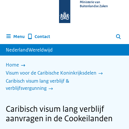
Naar
Ministerie van
Buitenlandse Zaken
de
homepage
van
www.nederlandwereldwijd.nl
Contact
Menu
Zoeken
NederlandWereldwijd
Home
Visum voor de Caribische Koninkrijksdelen
Caribisch visum lang verblijf &
verblijfsvergunning
Caribisch visum lang verblijf
aanvragen in de Cookeilanden