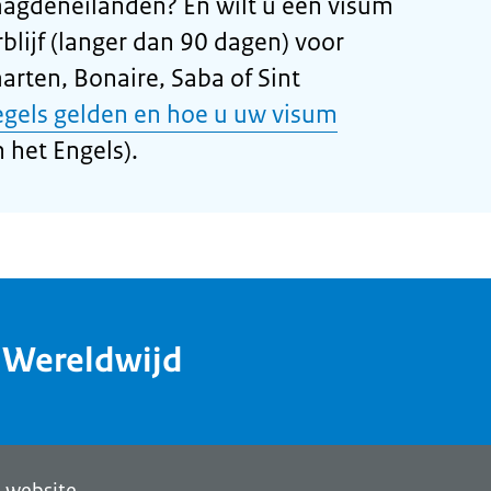
aagdeneilanden? En wilt u een visum
blijf (langer dan 90 dagen) voor
arten, Bonaire, Saba of Sint
egels gelden en hoe u uw visum
 het Engels).
dWereldwijd