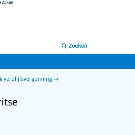
e Zaken
Zoeken
 & verblijfsvergunning
ritse