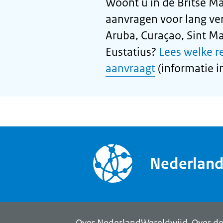
Woont u in de Britse M
aanvragen voor lang ver
Aruba, Curaçao, Sint Ma
Eustatius?
Lees welke r
aanvraagt
(informatie in
Nederlan