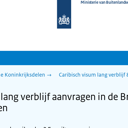
Ministerie van Buitenlands
Naar
de
homepage
van
www.nederlandwereldwijd.nl
he Koninkrijksdelen
Caribisch visum lang verblijf
lang verblijf aanvragen in de B
en