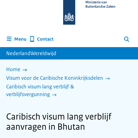
Naar
Ministerie van
Buitenlandse Zaken
de
homepage
van
www.nederlandwereldwijd.nl
Contact
Menu
Zoeken
NederlandWereldwijd
Home
Visum voor de Caribische Koninkrijksdelen
Caribisch visum lang verblijf &
verblijfsvergunning
Caribisch visum lang verblijf
aanvragen in Bhutan