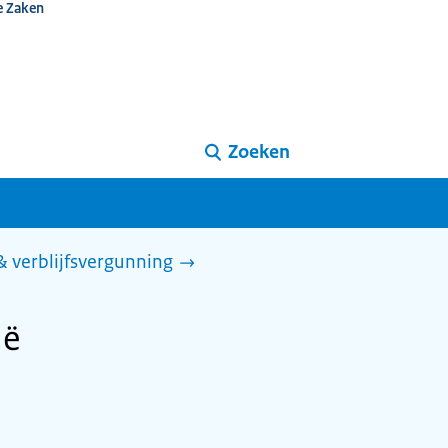
e Zaken
Zoeken
 & verblijfsvergunning
ië