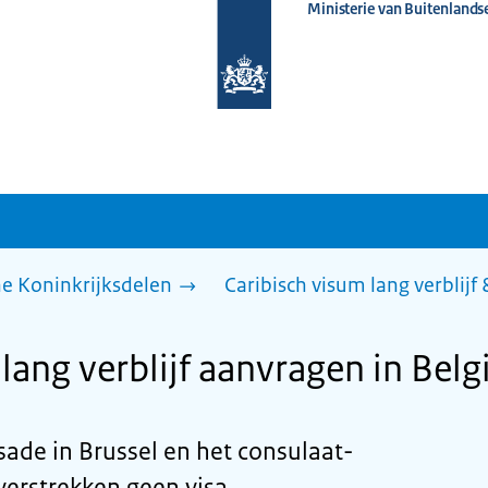
Ministerie van Buitenlands
Naar
de
homepage
van
www.nederlandwereldwijd.nl
he Koninkrijksdelen
Caribisch visum lang verblijf
lang verblijf aanvragen in Belg
de in Brussel en het consulaat-
erstrekken geen visa.